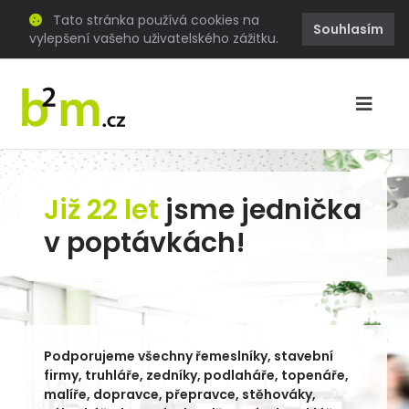
Tato stránka používá cookies na
Souhlasím
vylepšení vašeho uživatelského zážitku.
Již 22 let
jsme jednička
v poptávkách!
Podporujeme všechny řemeslníky, stavební
firmy, truhláře, zedníky, podlaháře, topenáře,
malíře, dopravce, přepravce, stěhováky,