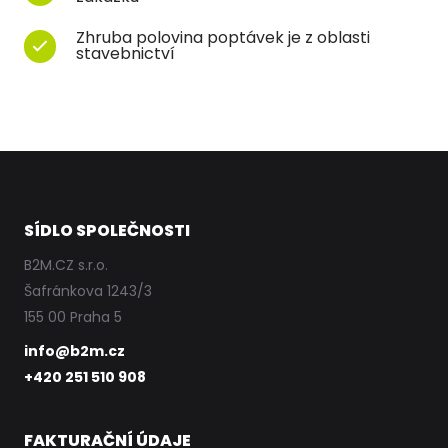
Zhruba polovina poptávek je z oblasti
stavebnictví
SÍDLO SPOLEČNOSTI
B2M.CZ s.r.o.
Šafránkova 1243/3
155 00 Praha 5
info@b2m.cz
+420 251 510 908
FAKTURAČNÍ ÚDAJE