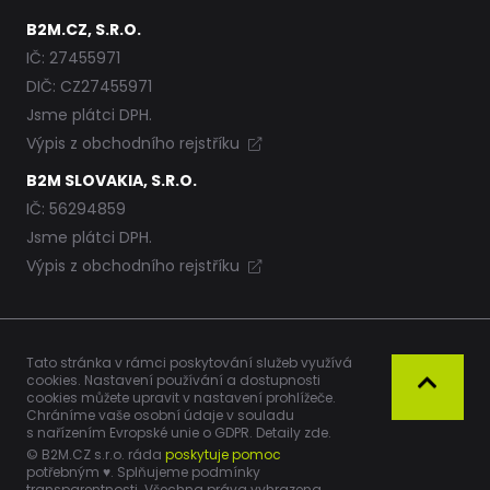
B2M.CZ, S.R.O.
IČ: 27455971
DIČ: CZ27455971
Jsme plátci DPH.
Výpis z obchodního rejstříku
B2M SLOVAKIA, S.R.O.
IČ: 56294859
Jsme plátci DPH.
Výpis z obchodního rejstříku
Tato stránka v rámci poskytování služeb využívá
cookies. Nastavení používání a dostupnosti
cookies můžete upravit v nastavení prohlížeče.
Chráníme vaše osobní údaje v souladu
s nařízením Evropské unie o GDPR. Detaily
zde
.
© B2M.CZ s.r.o. ráda
poskytuje pomoc
potřebným ♥️.
Splňujeme podmínky
transparentnosti.
Všechna práva vyhrazena.