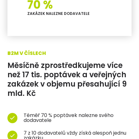
70 %
ZAKÁZEK NALEZNE DODAVATELE
B2M V ČÍSLECH
Měsíčně zprostředkujeme více
než 17 tis. poptávek a veřejných
zakázek v objemu přesahující 9
mld. Kč
Téměř 70 % poptávek nalezne svého
dodavatele
7 z 10 dodavatelů vždy získá alespoň jednu
zakázku