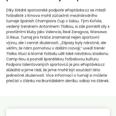
Díky štědré sponzorské podpoře ePoptávka.cz se mladí
fotbalisté z Krnova mohli zúčastnit mezinárodního
turnaje Spanish Champions Cup v Salou. Tým Kofola,
vedený trenérem Antonínem Tlolkou, si zde poměřil síly s
prestižními kluby jako Valencia, Real Zaragoza, Warsawa
či Reus. Turnaj pro hráče znamenal nejen sportovní
výzvu, ale i cenné zkušenosti. „Zápasy byly náročné, ale
věřím, že nám pomohou v dalším rozvoji,“ uvedl trenér
Tlolka. Kluci si kromě fotbalu užili také návštěvu stadionu
Camp Nou a poznali španělskou fotbalovou kulturu.
Podpora talentovaných sportovců je pro ePoptávka.cz
důležitá a jsme rádi, že jsme mohli být součástí této
jedinečné zkušenosti. Více informací o turnaji si můžete
přečíst v článku na Bruntálském deníku: odkaz na článek.