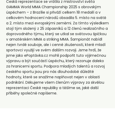
Česká reprezentace se vrátila z mistrovství světa
GAMMA World MMA Championship 2025 s obrovským
úspěchem – z Brazílie si přiváží celkem 18 medailí a v
celkovém hodnocení národů obsadila 5. místo na světě
a 2. místo mezi evropskými zeměmi. Za tímto výsledkem
stojí tým složený z 25 zápasníků a 12 členů realizačního a
doprovodného týmu, který se utkal se světovou špičkou
v amatérském MMA a striking MMA. Šampionát nabídl
nejen tvrdé souboje, ale i cenné zkušenosti, které mladí
sportovci využijí ve svém dalším rozvoji. Jsme hrdí, že
jsme jako ePoptávka.cz mohli podpořit tuto výjimečnou
výpravu a být součástí úspěchu, který rezonuje daleko
za hranicemi sportu. Podpora mladých talentů a rozvoj
českého sportu jsou pro nás dlouhodobě důležité
hodnoty, které se snažíme naplňovat nejen v oblasti
podnikání. Děkujeme všem členům výpravy za skvělou
reprezentaci České republiky a těšíme se, jaké další
příběhy společně napíšeme.