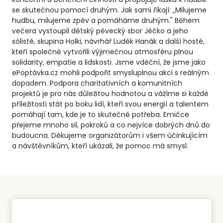
se skutečnou pomocí druhým. Jak sami říkají: „Milujeme
hudbu, milujeme zpěv a pomáháme druhým." Během
večera vystoupil dětský pěvecký sbor Jéčko a jeho
sólisté, skupina Holki, návrhář Luděk Hanák a další hosté,
kteří společně vytvořili výjimečnou atmosféru plnou
solidarity, empatie a lidskosti. Jsme vděční, že jsme jako
ePoptávka.cz mohli podpořit smysluplnou akci s reálným
dopadem. Podpora charitativních a komunitních
projektů je pro nás důležitou hodnotou a vážíme si každé
příležitosti stát po boku lidí, kteří svou energií a talentem
pomáhají tam, kde je to skutečně potřeba. Emičce
přejeme mnoho sil, pokroků a co nejvíce dobrých dnů do
budoucna. Děkujeme organizátorům i všem účinkujícím
a návštěvníkům, kteří ukázali, že pomoc má smysl.