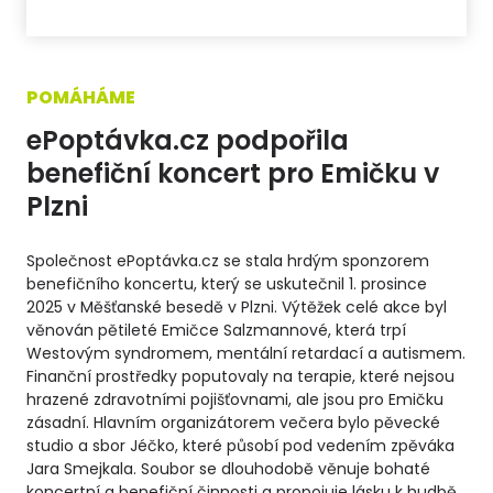
POMÁHÁME
ePoptávka.cz podpořila
benefiční koncert pro Emičku v
Plzni
Společnost ePoptávka.cz se stala hrdým sponzorem
benefičního koncertu, který se uskutečnil 1. prosince
2025 v Měšťanské besedě v Plzni. Výtěžek celé akce byl
věnován pětileté Emičce Salzmannové, která trpí
Westovým syndromem, mentální retardací a autismem.
Finanční prostředky poputovaly na terapie, které nejsou
hrazené zdravotními pojišťovnami, ale jsou pro Emičku
zásadní. Hlavním organizátorem večera bylo pěvecké
studio a sbor Jéčko, které působí pod vedením zpěváka
Jara Smejkala. Soubor se dlouhodobě věnuje bohaté
koncertní a benefiční činnosti a propojuje lásku k hudbě