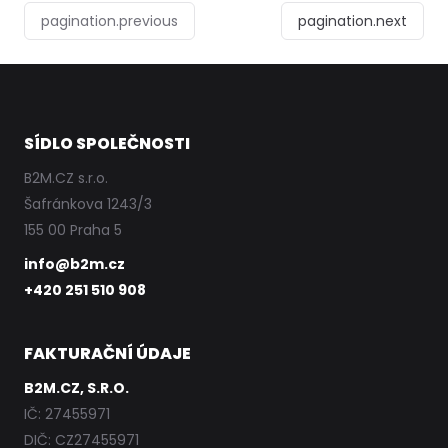
pagination.previous
pagination.next
SÍDLO SPOLEČNOSTI
B2M.CZ s.r.o.
Šafránkova 1243/3
155 00 Praha 5
info@b2m.cz
+420 251 510 908
FAKTURAČNÍ ÚDAJE
B2M.CZ, S.R.O.
IČ: 27455971
DIČ: CZ27455971