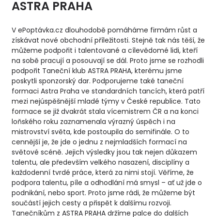
ASTRA PRAHA
V ePoptávka.cz dlouhodobě pomáháme firmám růst a
získávat nové obchodní příležitosti. Stejně tak nás těší, že
můžeme podpořit i talentované a cílevědomé lidi, kteří
na sobě pracují a posouvají se dál. Proto jsme se rozhodli
podpořit Taneční klub ASTRA PRAHA, kterému jsme
poskytli sponzorský dar. Podporujeme také taneční
formaci Astra Praha ve standardních tancích, která patří
mezi nejúspěšnější mladé týmy v České republice. Tato
formace se již dvakrát stala vícemistrem ČR a na konci
loňského roku zaznamenala výrazný úspěch i na
mistrovství světa, kde postoupila do semifinále. O to
cennější je, že jde o jednu z nejmladších formací na
světové scéně. Jejich výsledky jsou tak nejen důkazem
talentu, ale především velkého nasazení, disciplíny a
každodenní tvrdé práce, která za nimi stojí. Věříme, že
podpora talentu, píle a odhodlání má smysl – ať už jde o
podnikání, nebo sport. Proto jsme rádi, že můžeme být
součástí jejich cesty a přispět k dalšímu rozvoji.
Tanečníkům z ASTRA PRAHA držíme palce do dalších