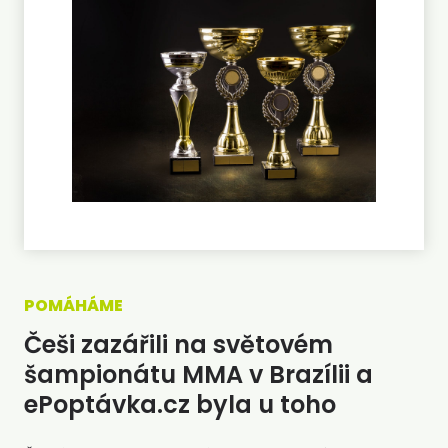
POMÁHÁME
Češi zazářili na světovém
šampionátu MMA v Brazílii a
ePoptávka.cz byla u toho